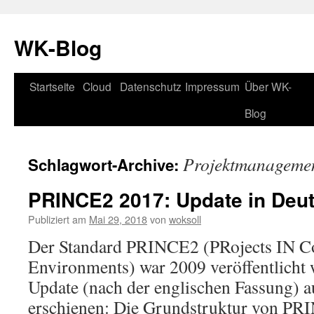
WK-Blog
Startseite
Cloud
Datenschutz
Impressum
Über WK-
Springe
Blog
zum
Inhalt
Projektmanageme
Schlagwort-Archive:
PRINCE2 2017: Update in Deut
Publiziert am
Mai 29, 2018
von
woksoll
Der Standard PRINCE2 (PRojects IN Co
Environments) war 2009 veröffentlicht 
Update (nach der englischen Fassung) a
erschienen: Die Grundstruktur von PRI