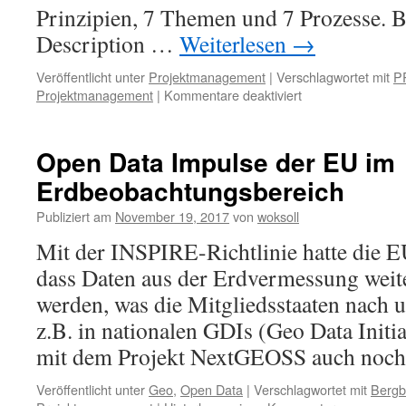
Prinzipien, 7 Themen und 7 Prozesse. B
Description …
Weiterlesen
→
Veröffentlicht unter
Projektmanagement
|
Verschlagwortet mit
P
Projektmanagement
|
Kommentare deaktiviert
für
PRINCE2
2017:
Update
Open Data Impulse der EU im
in
Erdbeobachtungsbereich
Deutsch
ist
Publiziert am
November 19, 2017
von
woksoll
verfügbar
Mit der INSPIRE-Richtlinie hatte die E
dass Daten aus der Erdvermessung wei
werden, was die Mitgliedsstaaten nach 
z.B. in nationalen GDIs (Geo Data Init
mit dem Projekt NextGEOSS auch no
Veröffentlicht unter
Geo
,
Open Data
|
Verschlagwortet mit
Berg