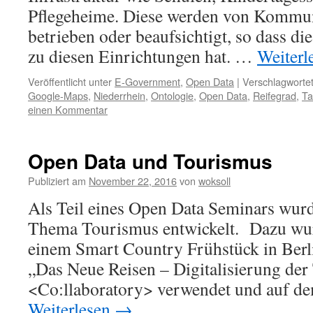
Pflegeheime. Diese werden von Kommu
betrieben oder beaufsichtigt, so dass 
zu diesen Einrichtungen hat. …
Weiterl
Veröffentlicht unter
E-Government
,
Open Data
|
Verschlagwortet
Google-Maps
,
Niederrhein
,
Ontologie
,
Open Data
,
Reifegrad
,
Ta
einen Kommentar
Open Data und Tourismus
Publiziert am
November 22, 2016
von
woksoll
Als Teil eines Open Data Seminars wurd
Thema Tourismus entwickelt. Dazu wu
einem Smart Country Frühstück in Ber
„Das Neue Reisen – Digitalisierung der 
<Co:llaboratory> verwendet und auf 
Weiterlesen
→