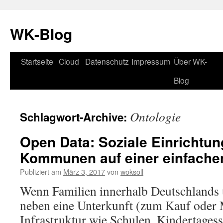
WK-Blog
Startseite
Cloud
Datenschutz
Impressum
Über WK-
Springe
Blog
zum
Inhalt
Ontologie
Schlagwort-Archive:
Open Data: Soziale Einrichtun
Kommunen auf einer einfachen
Publiziert am
März 3, 2017
von
woksoll
Wenn Familien innerhalb Deutschlands 
neben eine Unterkunft (zum Kauf oder 
Infrastruktur wie Schulen, Kindertagess