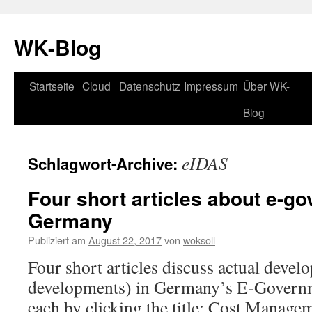
WK-Blog
Startseite
Cloud
Datenschutz
Impressum
Über WK-
Springe
Blog
zum
Inhalt
eIDAS
Schlagwort-Archive:
Four short articles about e-g
Germany
Publiziert am
August 22, 2017
von
woksoll
Four short articles discuss actual deve
developments) in Germany’s E-Governm
each by clicking the title: Cost Manage