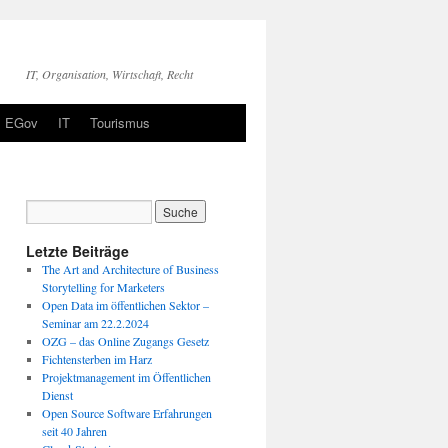
IT, Organisation, Wirtschaft, Recht
EGov
IT
Tourismus
Letzte Beiträge
The Art and Architecture of Business
Storytelling for Marketers
Open Data im öffentlichen Sektor –
Seminar am 22.2.2024
OZG – das Online Zugangs Gesetz
Fichtensterben im Harz
Projektmanagement im Öffentlichen
Dienst
Open Source Software Erfahrungen
seit 40 Jahren