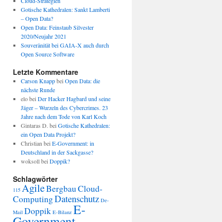
Cloud-Strategien
Gotische Kathedralen: Sankt Lamberti
– Open Data?
Open Data: Feinstaub Silvester
2020/Neujahr 2021
Souveränität bei GAIA-X auch durch
Open Source Software
Letzte Kommentare
Carson Knapp
bei
Open Data: die
nächste Runde
elo
bei
Der Hacker Hagbard und seine
Jäger – Wurzeln des Cybercrimes. 23
Jahre nach dem Tode von Karl Koch
Gintaras D.
bei
Gotische Kathedralen:
ein Open Data Projekt?
Christian
bei
E-Government: in
Deutschland in der Sackgasse?
woksoll
bei
Doppik?
Schlagwörter
Agile
Bergbau
Cloud-
115
Datenschutz
Computing
De-
E-
Doppik
Mail
E-Bilanz
Government