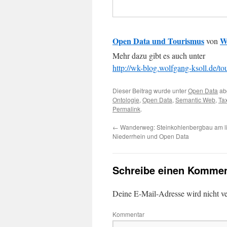
Open Data und Tourismus
W
von
Mehr dazu gibt es auch unter
http://wk-blog.wolfgang-ksoll.de/to
Dieser Beitrag wurde unter
Open Data
ab
Ontologie
,
Open Data
,
Semantic Web
,
Ta
Permalink
.
←
Wanderweg: Steinkohlenbergbau am l
Niederrhein und Open Data
Schreibe einen Kommen
Deine E-Mail-Adresse wird nicht ver
Kommentar