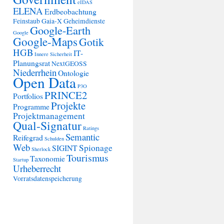
eIDAS
ELENA
Erdbeobachtung
Feinstaub
Gaia-X
Geheimdienste
Google-Earth
Google
Google-Maps
Gotik
HGB
IT-
Innere Sicherheit
Planungsrat
NextGEOSS
Niederrhein
Ontologie
Open Data
P3O
PRINCE2
Portfolios
Projekte
Programme
Projektmanagement
Qual-Signatur
Ratings
Semantic
Reifegrad
Schulden
Web
Spionage
SIGINT
Sherlock
Tourismus
Taxonomie
Startup
Urheberrecht
Vorratsdatenspeicherung