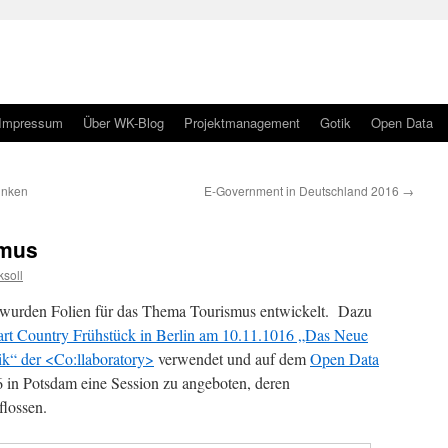
Impressum
Über WK-Blog
Projektmanagement
Gotik
Open Data
inken
E-Government in Deutschland 2016
→
smus
soll
 wurden Folien für das Thema Tourismus entwickelt. Dazu
rt Country Frühstück in Berlin am 10.11.1016 „Das Neue
tik“ der <Co:llaboratory>
verwendet und auf dem
Open Data
in Potsdam eine Session zu angeboten, deren
flossen.