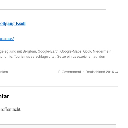
olfgang Ksoll
urismus/
gelegt und mit
Bergbau
,
Google-Earth
,
Google-Maps
,
Gotik
,
Niederrhein
,
xonomie
,
Tourismus
verschlagwortet. Setze ein Lesezeichen auf den
inken
E-Government in Deutschland 2016
→
tar
öffentlicht.