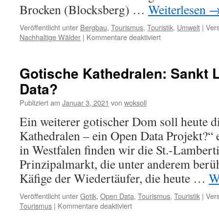
Brocken (Blocksberg) …
Weiterlesen
Veröffentlicht unter
Bergbau
,
Tourismus
,
Touristik
,
Umwelt
|
Vers
Nachhaltige Wälder
|
Kommentare deaktiviert
für
Fichtensterben
im
Harz
Gotische Kathedralen: Sankt 
Data?
Publiziert am
Januar 3, 2021
von
woksoll
Ein weiterer gotischer Dom soll heute d
Kathedralen – ein Open Data Projekt?“ 
in Westfalen finden wir die St.-Lamber
Prinzipalmarkt, die unter anderem berüh
Käfige der Wiedertäufer, die heute …
W
Veröffentlicht unter
Gotik
,
Open Data
,
Tourismus
,
Touristik
|
Vers
Tourismus
|
Kommentare deaktiviert
für
Gotische