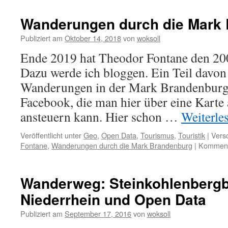
Kathedralen:
Sankt
Wanderungen durch die Mark
Lamberti
–
Publiziert am
Oktober 14, 2018
von
woksoll
Open
Ende 2019 hat Theodor Fontane den 200
Data?
Dazu werde ich bloggen. Ein Teil davo
Wanderungen in der Mark Brandenburg 
Facebook, die man hier über eine Kart
ansteuern kann. Hier schon …
Weiterle
Veröffentlicht unter
Geo
,
Open Data
,
Tourismus
,
Touristik
|
Versc
Fontane
,
Wanderungen durch die Mark Brandenburg
|
Kommenta
Wanderweg: Steinkohlenbergb
Niederrhein und Open Data
Publiziert am
September 17, 2016
von
woksoll