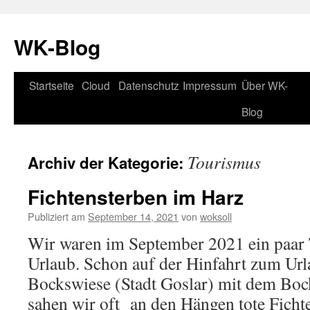
WK-Blog
Startseite
Cloud
Datenschutz
Impressum
Über WK-
Springe
Blog
zum
Inhalt
Tourismus
Archiv der Kategorie:
Fichtensterben im Harz
Publiziert am
September 14, 2021
von
woksoll
Wir waren im September 2021 ein paar 
Urlaub. Schon auf der Hinfahrt zum Ur
Bockswiese (Stadt Goslar) mit dem Bo
sahen wir oft an den Hängen tote Fich