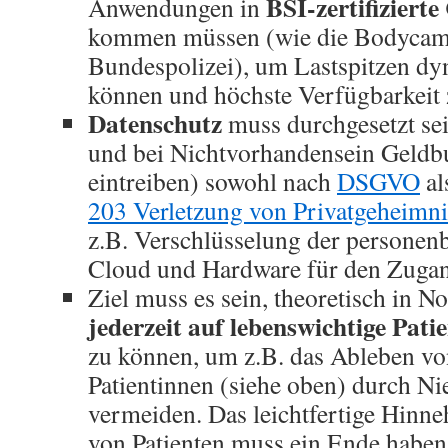
BSI-zertifizierte
Anwendungen in
kommen müssen (wie die Bodycam
Bundespolizei), um Lastspitzen dy
können und höchste Verfügbarkeit 
Datenschutz
muss durchgesetzt sei
und bei Nichtvorhandensein Geldbu
eintreiben) sowohl nach
DSGVO
al
203 Verletzung von Privatgeheimn
z.B. Verschlüsselung der personen
Cloud und Hardware für den Zugan
Ziel muss es sein, theoretisch in N
jederzeit auf lebenswichtige Pati
zu können, um z.B. das Ableben v
Patientinnen (siehe oben) durch Nie
vermeiden. Das leichtfertige Hin
von Patienten muss ein Ende haben