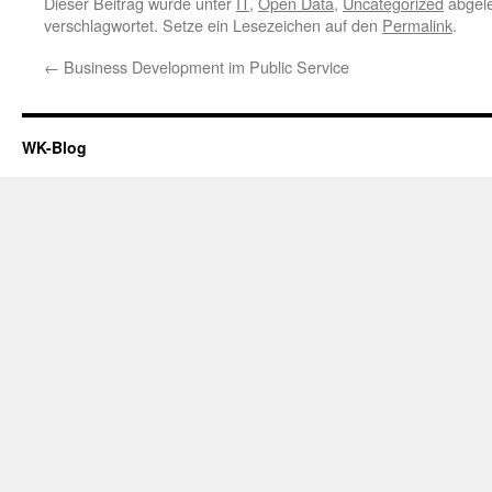
Dieser Beitrag wurde unter
IT
,
Open Data
,
Uncategorized
abgele
verschlagwortet. Setze ein Lesezeichen auf den
Permalink
.
←
Business Development im Public Service
WK-Blog