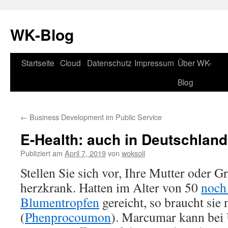
WK-Blog
Startseite
Cloud
Datenschutz
Impressum
Über WK-
Springe
Blog
zum
Inhalt
←
Business Development im Public Service
E-Health: auch in Deutschlan
Publiziert am
April 7, 2019
von
woksoll
Stellen Sie sich vor, Ihre Mutter oder G
herzkrank. Hatten im Alter von 50
noch
Blumentropfen
gereicht, so braucht si
(
Phenprocoumon
). Marcumar kann bei