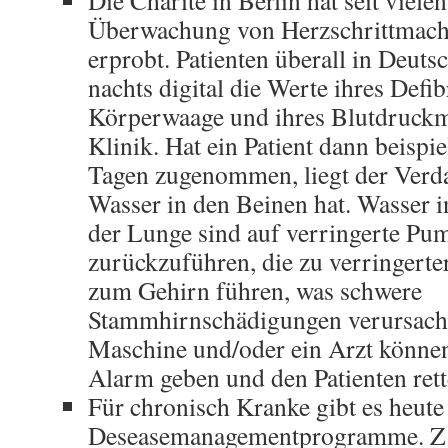
Die Charité in Berlin hat seit viele
Überwachung von Herzschrittmach
erprobt. Patienten überall in Deuts
nachts digital die Werte ihres Defibr
Körperwaage und ihres Blutdruckm
Klinik. Hat ein Patient dann beispie
Tagen zugenommen, liegt der Verda
Wasser in den Beinen hat. Wasser i
der Lunge sind auf verringerte Pu
zurückzuführen, die zu verringerte
zum Gehirn führen, was schwere
Stammhirnschädigungen verursach
Maschine und/oder ein Arzt könne
Alarm geben und den Patienten rett
Für chronisch Kranke gibt es heute
Deseasemanagementprogramme. Z