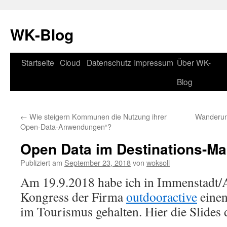
WK-Blog
Startseite
Cloud
Datenschutz
Impressum
Über WK-
Springe
Blog
zum
Inhalt
←
Wie steigern Kommunen die Nutzung ihrer
Wanderun
Open-Data-Anwendungen“?
Open Data im Destinations-Ma
Publiziert am
September 23, 2018
von
woksoll
Am 19.9.2018 habe ich in Immenstadt/A
Kongress der Firma
outdooractive
einen
im Tourismus gehalten. Hier die Slides 